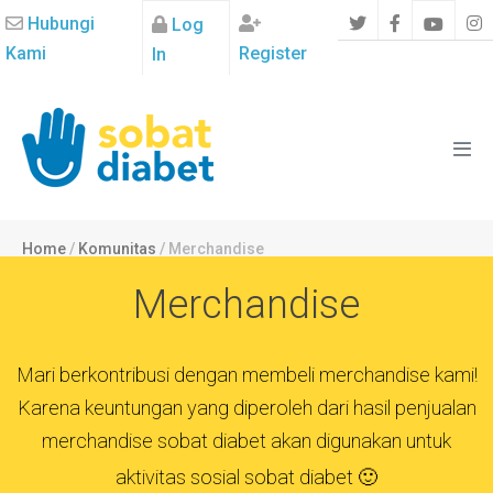
Hubungi
Log
Kami
Register
In
Home
/
Komunitas
/
Merchandise
Merchandise
Mari berkontribusi dengan membeli merchandise kami!
Karena keuntungan yang diperoleh dari hasil penjualan
merchandise sobat diabet akan digunakan untuk
aktivitas sosial sobat diabet 🙂