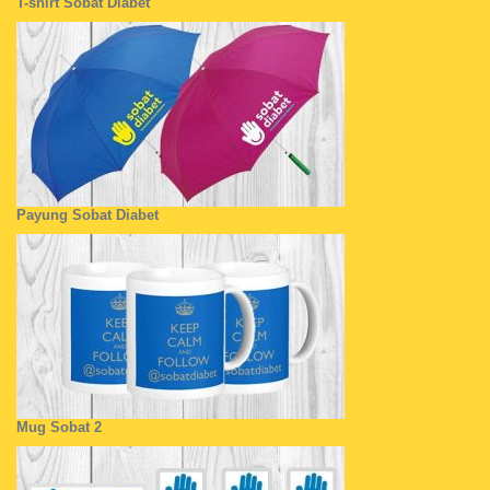
T-shirt Sobat Diabet
Payung Sobat Diabet
Mug Sobat 2