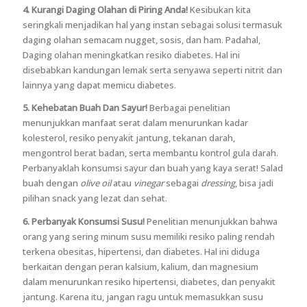
4. Kurangi Daging Olahan di Piring Anda!
Kesibukan kita
seringkali menjadikan hal yang instan sebagai solusi termasuk
daging olahan semacam nugget, sosis, dan ham. Padahal,
Daging olahan meningkatkan resiko diabetes. Hal ini
disebabkan kandungan lemak serta senyawa seperti nitrit dan
lainnya yang dapat memicu diabetes.
5. Kehebatan Buah Dan Sayur!
Berbagai penelitian
menunjukkan manfaat serat dalam menurunkan kadar
kolesterol, resiko penyakit jantung, tekanan darah,
mengontrol berat badan, serta membantu kontrol gula darah.
Perbanyaklah konsumsi sayur dan buah yang kaya serat! Salad
buah dengan
olive oil
atau
vinegar
sebagai
dressing
, bisa jadi
pilihan snack yang lezat dan sehat.
6. Perbanyak Konsumsi Susu!
Penelitian menunjukkan bahwa
orang yang sering minum susu memiliki resiko paling rendah
terkena obesitas, hipertensi, dan diabetes. Hal ini diduga
berkaitan dengan peran kalsium, kalium, dan magnesium
dalam menurunkan resiko hipertensi, diabetes, dan penyakit
jantung. Karena itu, jangan ragu untuk memasukkan susu