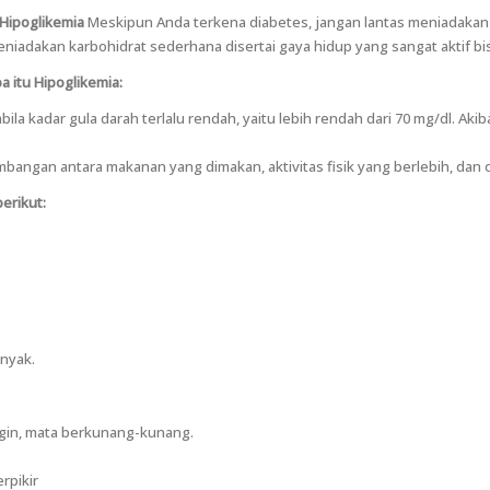
 Hipoglikemia
Meskipun Anda terkena diabetes, jangan lantas meniadakan
niadakan karbohidrat sederhana disertai gaya hidup yang sangat aktif b
a itu Hipoglikemia:
ila kadar gula darah terlalu rendah, yaitu lebih rendah dari 70 mg/dl. Aki
mbangan antara makanan yang dimakan, aktivitas fisik yang berlebih, dan 
erikut:
anyak.
digin, mata berkunang-kunang.
rpikir