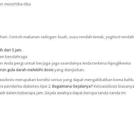
an
mood
tiba-tiba
ehari. Contoh makanan selingan: buah, susu rendah lemak,
yoghurt
rendah 
ih dari 5 jam
.
um berolahraga
 Anda pergi untuk berjaga-jaga seandainya Anda terkena hipoglikemia
un gula darah melebihi dosis
yang dianjurkan.
sidosis merupakan kondisi serius yang dapat mengakibatkan koma bahkan 
ra penderita diabetes tipe 2.
Bagaimana Gejalanya?
Ketoasidosis biasanya
adi dalam beberapa jam. Gejala awalnya dapat berupa tanda-tanda ini: