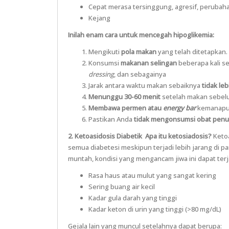
Cepat merasa tersinggung, agresif, perubah
Kejang
Inilah enam cara untuk mencegah hipoglikemia:
Mengikuti
pola makan
yang telah ditetapkan.
Konsumsi
makanan selingan
beberapa kali s
dressing
, dan sebagainya
Jarak antara waktu makan sebaiknya
tidak leb
Menunggu 30-60 menit
setelah makan sebel
Membawa permen atau
energy bar
kemanapun
Pastikan Anda
tidak mengonsumsi obat penur
2. Ketoasidosis Diabetik
Apa itu ketosiadosis?
Ketoa
semua diabetesi meskipun terjadi lebih jarang di pa
muntah, kondisi yang mengancam jiwa ini dapat terj
Rasa haus atau mulut yang sangat kering
Sering buang air kecil
Kadar gula darah yang tinggi
Kadar keton di urin yang tinggi (>80 mg/dL)
Gejala lain yang muncul setelahnya dapat berupa: