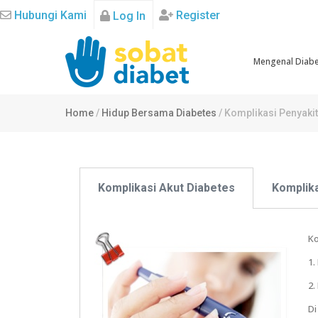
Hubungi Kami
Register
Log In
Mengenal Diab
Home
/
Hidup Bersama Diabetes
/
Komplikasi Penyakit
Komplikasi Akut Diabetes
Komplika
Ko
1.
2.
Di