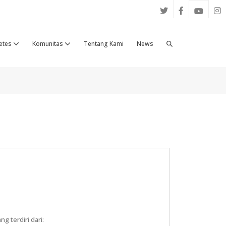
etes
Komunitas
Tentang Kami
News
g terdiri dari: