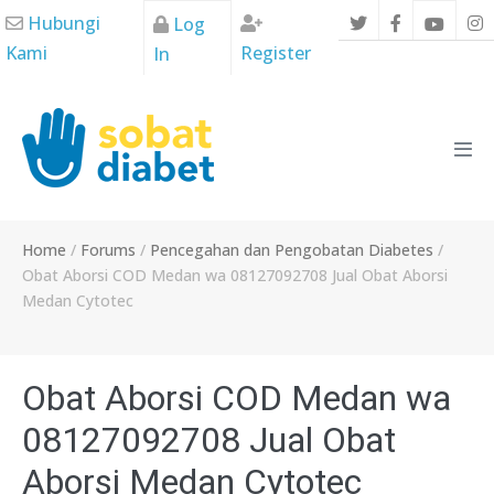
Skip
Hubungi
Log
to
Kami
Register
In
content
Men
Tog
Home
/
Forums
/
Pencegahan dan Pengobatan Diabetes
/
Obat Aborsi COD Medan wa 08127092708 Jual Obat Aborsi
Medan Cytotec
Obat Aborsi COD Medan wa
08127092708 Jual Obat
Aborsi Medan Cytotec