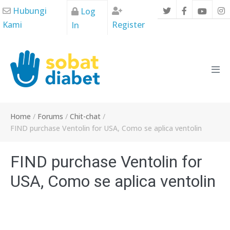
Skip
Hubungi
Log
to
Kami
Register
In
content
Men
Tog
Home
/
Forums
/
Chit-chat
/
FIND purchase Ventolin for USA, Como se aplica ventolin
FIND purchase Ventolin for
USA, Como se aplica ventolin