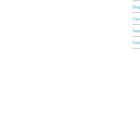
Dia
Tip
Sep
Sob