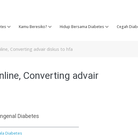
etes
Kamu Beresiko?
Hidup Bersama Diabetes
Cegah Diab
ine, Converting advair diskus to hfa
ine, Converting advair
ngenal Diabetes
ala Diabetes