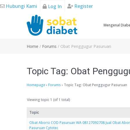
Skip
Hubungi Kami
Register
Log In
to
content
Mengenal Diab
Home
/
Forums
/
Obat Penggugur Pasuruan
Topic Tag: Obat Penggug
Homepage
›
Forums
›
Topic Tag: Obat Penggugur Pasuruan
Viewing topic 1 (of 1 total)
Topic
Obat Aborsi COD Pasuruan WA 08127092708 Jual Obat Abor
Pasuruan Cytotec