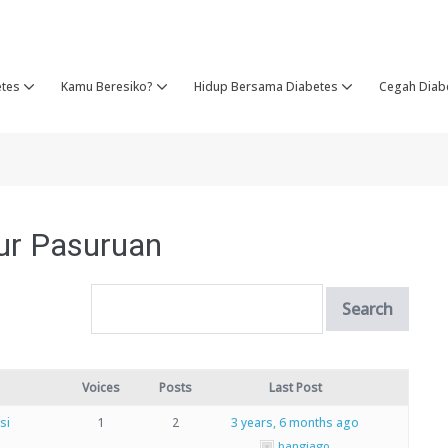
etes
Kamu Beresiko?
Hidup Bersama Diabetes
Cegah Diab
ur Pasuruan
Voices
Posts
Last Post
si
1
2
3 years, 6 months ago
bangjago